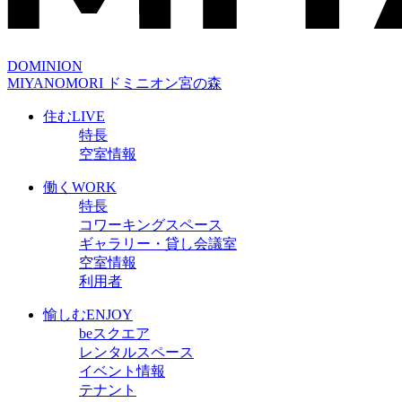
DOMINION
MIYANOMORI
ドミニオン宮の森
住む
LIVE
特長
空室情報
働く
WORK
特長
コワーキングスペース
ギャラリー・貸し会議室
空室情報
利用者
愉しむ
ENJOY
beスクエア
レンタルスペース
イベント情報
テナント