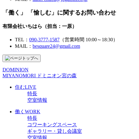
「働く」 「愉しむ」
に関するお問い合わせ
有限会社いちはら（担当：一原）
TEL：
090-3777-1587
（営業時間 10:00～18:30）
MAIL：
besquare24@gmail.com
DOMINION
MIYANOMORI
ドミニオン宮の森
住む
LIVE
特長
空室情報
働く
WORK
特長
コワーキングスペース
ギャラリー・貸し会議室
空室情報