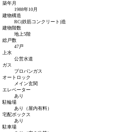
築年月
1988年10月
建物構造
RC(鉄筋コンクリート)造
建物階数
地上5階
総戸数
47戸
上水
公営水道
ガス
プロパンガス
オートロック
メイン玄関
エレベーター
あり
駐輪場
あり（屋内有料）
宅配ボックス
あり
駐車場