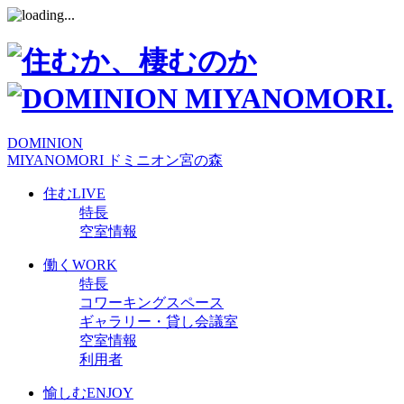
DOMINION
MIYANOMORI
ドミニオン宮の森
住む
LIVE
特長
空室情報
働く
WORK
特長
コワーキングスペース
ギャラリー・貸し会議室
空室情報
利用者
愉しむ
ENJOY