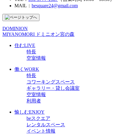
MAIL：
besquare24@gmail.com
DOMINION
MIYANOMORI
ドミニオン宮の森
住む
LIVE
特長
空室情報
働く
WORK
特長
コワーキングスペース
ギャラリー・貸し会議室
空室情報
利用者
愉しむ
ENJOY
beスクエア
レンタルスペース
イベント情報